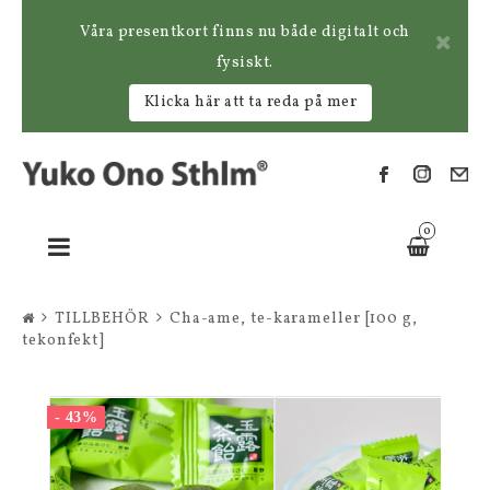
Våra presentkort finns nu både digitalt och
fysiskt.
Klicka här att ta reda på mer
0
Toggle
navigation
TILLBEHÖR
Cha-ame, te-karameller [100 g,
tekonfekt]
- 43%