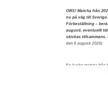
OBS! Matcha från 2026
Förbeställning – berä
augusti, eventuellt ti
skickas tillsammans. 
den 6 augusti 2026)
En ljuvlig matcha från
prefektur, med tydliga 
och en mjuk, elegant sm
och har varit en favori
av både trogna fans o