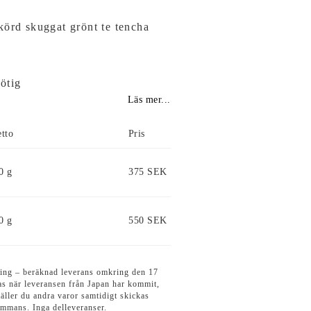
körd skuggat grönt te tencha
ötig
Läs mer...
tto
Pris
0 g
375 SEK
0 g
550 SEK
lning – beräknad leverans omkring den 17
as när leveransen från Japan har kommit,
täller du andra varor samtidigt skickas
sammans. Inga delleveranser.