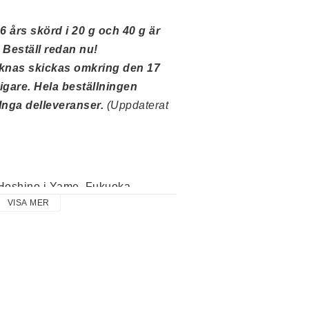
 års skörd i 20 g och 40 g är 
nu på väg till Sverige. Beställ redan nu! 
knas skickas omkring den 17 
digare. Hela beställningen 
Inga delleveranser. 
(Uppdaterat 
 Hoshino i Yame, Fukuoka 
VISA MER
nötiga toner, balanserad umami 
ak. Tsuyu är en av våra klassiker 
t sedan starten 2006, uppskattad 
ch nya matchaälskare.