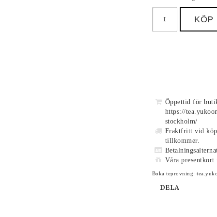
KÖP
Öppettid för but
https://tea.yukoo
stockholm/
Fraktfritt vid kö
tillkommer.
Betalningsalterna
Våra presentkort 
Boka teprovning: tea.yuk
DELA