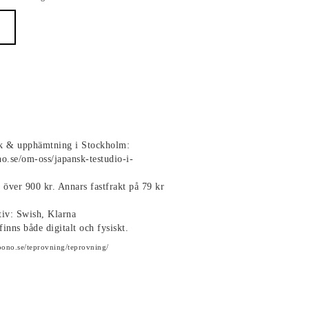
ik & upphämtning i Stockholm:
no.se/om-oss/japansk-testudio-i-
p över 900 kr. Annars fastfrakt på 79 kr
tiv: Swish, Klarna
finns både digitalt och fysiskt.
oono.se/teprovning/teprovning/