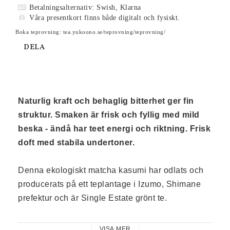
Betalningsalternativ: Swish, Klarna
Våra presentkort finns både digitalt och fysiskt.
Boka teprovning: tea.yukoono.se/teprovning/teprovning/
DELA
Naturlig kraft och behaglig bitterhet ger fin 
struktur. Smaken är frisk och fyllig med mild 
beska - ändå har teet energi och riktning. Frisk 
doft med stabila undertoner.
Denna ekologiskt matcha kasumi har odlats och 
producerats på ett teplantage i Izumo, Shimane 
prefektur och är Single Estate grönt te. 
Teplantagen ligger i ett vackert vilt naturområde 
VISA MER