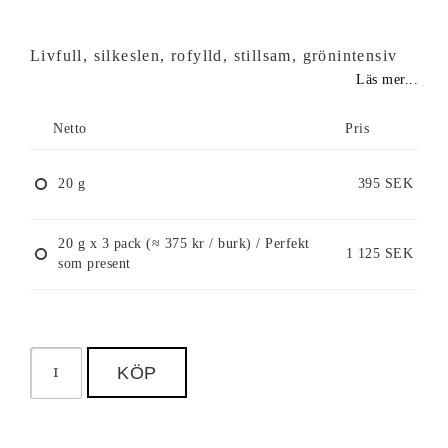
Livfull, silkeslen, rofylld, stillsam, grönintensiv
Läs mer...
Netto
Pris
20 g
395 SEK
20 g x 3 pack (≈ 375 kr / burk) / Perfekt
1 125 SEK
som present
KÖP