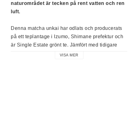
naturområdet är tecken på rent vatten och ren 
luft.
Denna matcha unkai har odlats och producerats 
på ett teplantage i Izumo, Shimane prefektur och 
är Single Estate grönt te. 
Jämfört med tidigare 
matcha från Izumo vi levererade (skörd 2023), så 
VISA MER
har denna unkai (skörd 2024 - ) skuggats av två 
lager väv, ett nedre lager, och ett högre upp på 
stöd, dvs. 
tana-2-dan-gake
. Nu är Unkai mörkare i 
de gröna färgnyanaser och mjukare och djupare i 
smakupplevelsen.
Teplantagen ligger i ett vackert vilt naturområde 
där 
hotaru
 (lysmaskar) syns i juni varje år, vilket 
är ett bevis på rent vatten och ren luft.