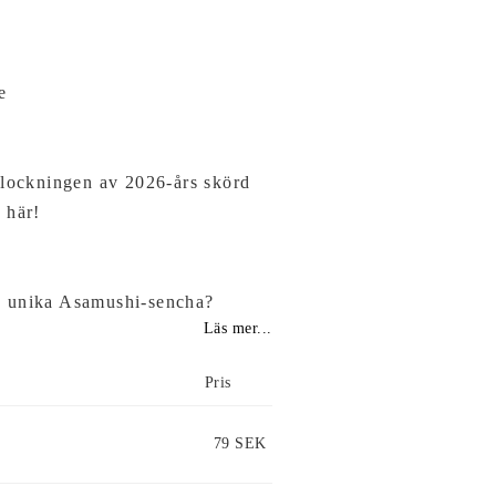
e
plockningen av 2026-års skörd
r här!
a unika Asamushi-sencha?
Läs mer...
Pris
79 SEK