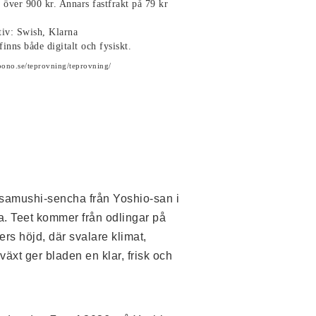
p över 900 kr. Annars fastfrakt på 79 kr
tiv: Swish, Klarna
finns både digitalt och fysiskt.
oono.se/teprovning/teprovning/
samushi-sencha från Yoshio-san i 
 Teet kommer från odlingar på 
ers höjd
, där svalare klimat, 
äxt ger bladen en klar, frisk och 