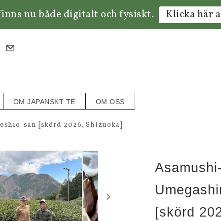
inns nu både digitalt och fysiskt.
Klicka här a
OM JAPANSKT TE
OM OSS
shio-san [skörd 2026, Shizuoka]
Asamushi
Umegashi
[skörd 20