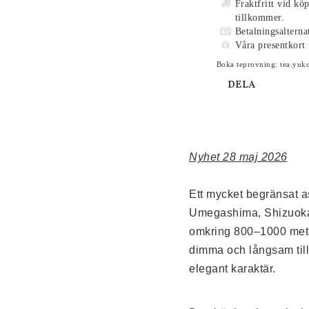
Fraktfritt vid kö
tillkommer.
Betalningsalterna
Våra presentkort 
Boka teprovning: tea.yuk
DELA
Nyhet 28 maj 2026
Ett mycket begränsat a
Umegashima, Shizuoka.
omkring 
800–1000 met
dimma och långsam tillv
elegant karaktär.