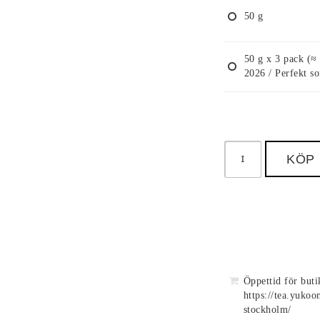
50 g
50 g x 3 pack (≈ 
2026 / Perfekt s
KÖP
Öppettid för but
https://tea.yukoo
stockholm/