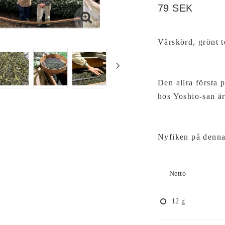
79 SEK
Vårskörd, grönt t
Den allra första 
hos Yoshio-san ä
Nyfiken på denn
Netto
12 g