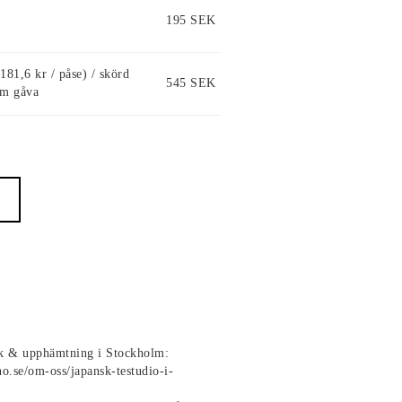
195 SEK
181,6 kr / påse) / skörd
545 SEK
om gåva
ik & upphämtning i Stockholm:
no.se/om-oss/japansk-testudio-i-