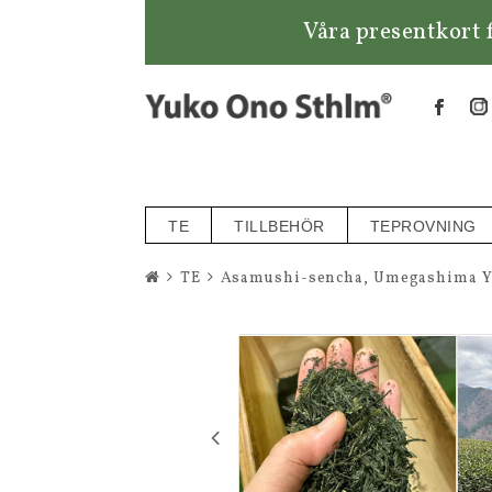
Våra presentkort f
TE
TILLBEHÖR
TEPROVNING
TE
Asamushi-sencha, Umegashima Yo